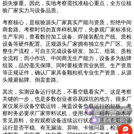
损失惨重。因此，实地考察需找准核心重点，全方位核
验厂家实力与设备品质。
考察核心，是核验源头厂家真实产能与资质，拒绝中间
商套路。考察时切勿直奔样机展厅，先参观厂家标准化
生产车间，查看数控加工设备、焊接装配生产线、质检
设备等硬件配置。正规源头厂家拥有独立生产厂区、完
整生产流程，可自主完成设备研发、加工、组装、质检
全流程；而小作坊、中间商无生产能力，设备多为贴牌
组装，品控毫无保障。同时要核查营业执照、生产资质
等正规证件，确认厂家具备颗粒机专业生产资质，从源
头规避贴牌、倒卖套路。
其次，实测设备运行状态，不看空载看实产。这是考察
关键的一步，也是多数创业者容易踩坑的地方。很多厂
家仅展示设备空载运转，掩盖设备负载运行的短板。考
介绍下你们的产品
察时务必要求厂家带料试机，使用木屑、秸秆、杂木等
颗粒机多少钱？
常见原料，全程观察设备连续运行状态。重点查看设备
运行是否平稳、有无漏油、异响、卡顿问题，检测颗粒