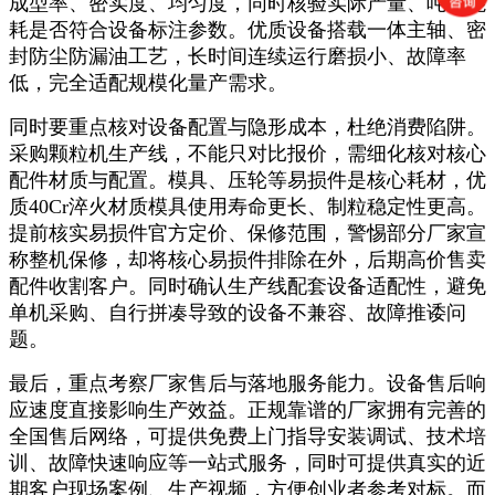
成型率、密实度、均匀度，同时核验实际产量、吨料能
耗是否符合设备标注参数。优质设备搭载一体主轴、密
封防尘防漏油工艺，长时间连续运行磨损小、故障率
低，完全适配规模化量产需求。
同时要重点核对设备配置与隐形成本，杜绝消费陷阱。
采购颗粒机生产线，不能只对比报价，需细化核对核心
配件材质与配置。模具、压轮等易损件是核心耗材，优
质40Cr淬火材质模具使用寿命更长、制粒稳定性更高。
提前核实易损件官方定价、保修范围，警惕部分厂家宣
称整机保修，却将核心易损件排除在外，后期高价售卖
配件收割客户。同时确认生产线配套设备适配性，避免
单机采购、自行拼凑导致的设备不兼容、故障推诿问
题。
最后，重点考察厂家售后与落地服务能力。设备售后响
应速度直接影响生产效益。正规靠谱的厂家拥有完善的
全国售后网络，可提供免费上门指导安装调试、技术培
训、故障快速响应等一站式服务，同时可提供真实的近
期客户现场案例、生产视频，方便创业者参考对标。而